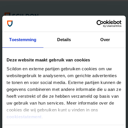
Algemene informatie
Tel: 035 - 625 25 25
Neem contact met ons op
Toestemming
Details
Over
Overlijdensrisico­­verzekeringen
Deze website maakt gebruik van cookies
Scildon Lifestyle ORV
Scildon en externe partijen gebruiken cookies om uw
Lifestyle Hypotheek ORV
websitegebruik te analyseren, om gerichte advertenties
Lifestyle Stoppen met Roken ORV
te tonen en voor social media. Externe partijen kunnen de
Scildon Huur ORV
gegevens combineren met andere informatie die u aan ze
Scildon Compagnonsverzekering
heeft verstrekt of die ze hebben verzameld op basis van
Beleggen
uw gebruik van hun services. Meer informatie over de
cookies die wij gebruiken kunt u vinden in ons
Vergelijk beleggingsfondsen
cookiestatement
.
Gouden Handdruk Polis