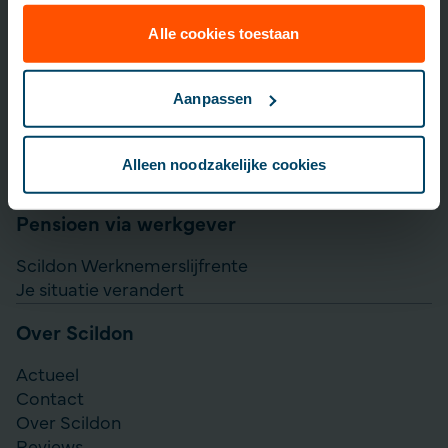
Lijfrente opbouwen
Particulier Pensioen Plan
Alle cookies toestaan
Scildon Beleggen
Scildon Easy B
Aanpassen
Aanvullen pensioen uitkeren
Direct Ingaande Lijfrente
Alleen noodzakelijke cookies
Direct Ingaand Pensioen
Pensioen via werkgever
Scildon Werknemerslijfrente
Je situatie verandert
Over Scildon
Actueel
Contact
Over Scildon
Reviews