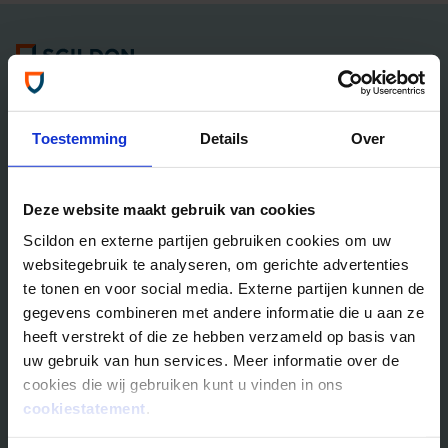
Algemene informatie
Tel: 035 - 625 25 25
Neem contact met ons op
Toestemming
Details
Over
Overlijdensrisico­­verzekeringen
Deze website maakt gebruik van cookies
Scildon Lifestyle ORV
Scildon en externe partijen gebruiken cookies om uw
Lifestyle Hypotheek ORV
websitegebruik te analyseren, om gerichte advertenties
Lifestyle Stoppen met Roken ORV
te tonen en voor social media. Externe partijen kunnen de
Scildon Huur ORV
gegevens combineren met andere informatie die u aan ze
Scildon Compagnonsverzekering
heeft verstrekt of die ze hebben verzameld op basis van
Beleggen
uw gebruik van hun services. Meer informatie over de
cookies die wij gebruiken kunt u vinden in ons
Vergelijk beleggingsfondsen
cookiestatement
.
Gouden Handdruk Polis