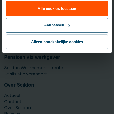
Lijfrente opbouwen
Particulier Pensioen Plan
Alle cookies toestaan
Scildon Beleggen
Scildon Easy B
Aanpassen
Aanvullen pensioen uitkeren
Direct Ingaande Lijfrente
Alleen noodzakelijke cookies
Direct Ingaand Pensioen
Pensioen via werkgever
Scildon Werknemerslijfrente
Je situatie verandert
Over Scildon
Actueel
Contact
Over Scildon
Reviews