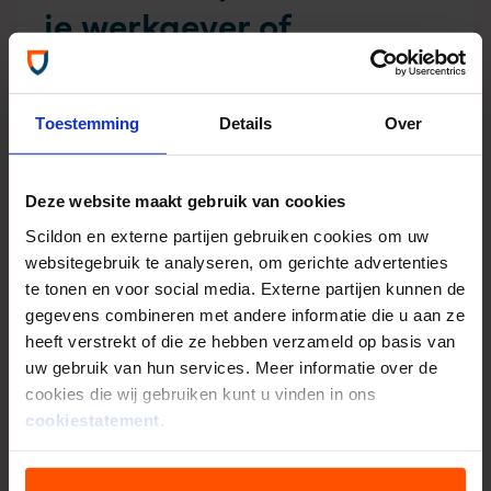
je werkgever of
opgebouwd
pensioen
uitkeren
Toestemming
Details
Over
Bekijk wat jij kunt doen met je pensioen met
onze producten.
Deze website maakt gebruik van cookies
Scildon en externe partijen gebruiken cookies om uw
websitegebruik te analyseren, om gerichte advertenties
Scildon
te tonen en voor social media. Externe partijen kunnen de
gegevens combineren met andere informatie die u aan ze
Werknemerslijfrente
heeft verstrekt of die ze hebben verzameld op basis van
Extra persoonlijk pensioenpotje voor
uw gebruik van hun services. Meer informatie over de
medewerkers
cookies die wij gebruiken kunt u vinden in ons
Scildon Werknemerslijfrente
cookiestatement
.
Bekijk de werknemerslijfrente
van Scildon