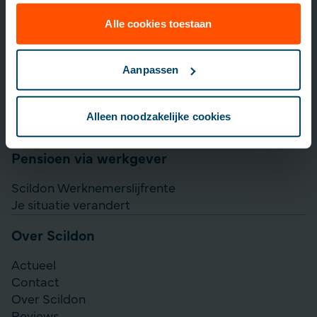
Lijfrente opbouwen
Particulier Pensioen Plan
Alle cookies toestaan
Scildon Beleggen
Scildon Easy B
Aanpassen
Aanvullen pensioen uitkeren
Direct Ingaande Lijfrente
Alleen noodzakelijke cookies
Direct Ingaand Pensioen
Pensioen via werkgever
Scildon Werknemerslijfrente
Je situatie verandert
Over Scildon
Actueel
Contact
Over Scildon
Reviews