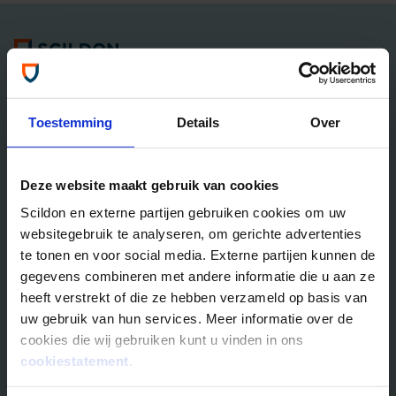
Algemene informatie
Tel: 035 - 625 25 25
Neem contact met ons op
Toestemming
Details
Over
Overlijdensrisico­­verzekeringen
Deze website maakt gebruik van cookies
Scildon Lifestyle ORV
Scildon en externe partijen gebruiken cookies om uw
Lifestyle Hypotheek ORV
websitegebruik te analyseren, om gerichte advertenties
Lifestyle Stoppen met Roken ORV
te tonen en voor social media. Externe partijen kunnen de
Scildon Huur ORV
gegevens combineren met andere informatie die u aan ze
Scildon Compagnonsverzekering
heeft verstrekt of die ze hebben verzameld op basis van
Beleggen
uw gebruik van hun services. Meer informatie over de
cookies die wij gebruiken kunt u vinden in ons
Vergelijk beleggingsfondsen
cookiestatement
.
Gouden Handdruk Polis