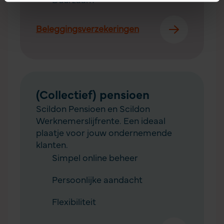
Duurzaam
Beleggingsverzekeringen
(Collectief) pensioen
Scildon Pensioen en Scildon
Werknemerslijfrente. Een ideaal
plaatje voor jouw ondernemende
klanten.
Simpel online beheer
Persoonlijke aandacht
Flexibiliteit