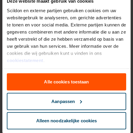
Deze website maakt gebruik van cookies
Stoppen met roken voordeel
Scildon en externe partijen gebruiken cookies om uw
websitegebruik te analyseren, om gerichte advertenties
ORV's
te tonen en voor social media. Externe partijen kunnen de
gegevens combineren met andere informatie die u aan ze
heeft verstrekt of die ze hebben verzameld op basis van
uw gebruik van hun services. Meer informatie over de
cookies die wij gebruiken kunt u vinden in ons
cookiestatement
.
Vermogensopbouw
Vermogen opbouwen door
beleggen. Ervoor zorgen dat jouw
Alle cookies toestaan
klanten kunnen genieten op hun
oude dag? Dat kan met de Scildon
beleggingsproducten.
Aanpassen
Lage minimale inleg
Ruim fondsenaabod
Alleen noodzakelijke cookies