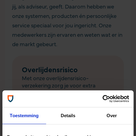
jij, als adviseur, geeft. Daarom hebben we
onze systemen, producten én persoonlijke
service speciaal voor jou ingericht. Onze
medewerkers zijn ervaren en weten wat er in
de markt gebeurt.
Overlijdensrisico
Met onze overlijdensrisico­
verzekering zorg je voor extra
financiële zekerheid en minder
zorgen voor de nabestaanden van je
klanten.
Toestemming
Details
Over
Volledig digitaal
Scherpe premie