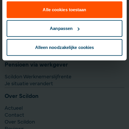
Lijfrente opbouwen
Particulier Pensioen Plan
Alle cookies toestaan
Scildon Beleggen
Scildon Easy B
Aanpassen
Aanvullen pensioen uitkeren
Direct Ingaande Lijfrente
Alleen noodzakelijke cookies
Direct Ingaand Pensioen
Pensioen via werkgever
Scildon Werknemerslijfrente
Je situatie verandert
Over Scildon
Actueel
Contact
Over Scildon
Reviews