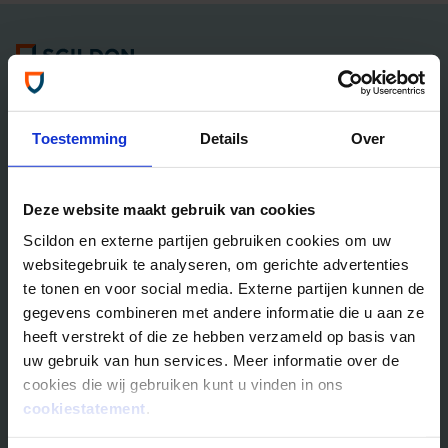
Algemene informatie
Tel: 035 - 625 25 25
Neem contact met ons op
Toestemming
Details
Over
Overlijdensrisico­­verzekeringen
Deze website maakt gebruik van cookies
Scildon Lifestyle ORV
Scildon en externe partijen gebruiken cookies om uw
Lifestyle Hypotheek ORV
websitegebruik te analyseren, om gerichte advertenties
Lifestyle Stoppen met Roken ORV
te tonen en voor social media. Externe partijen kunnen de
Scildon Huur ORV
gegevens combineren met andere informatie die u aan ze
Scildon Compagnonsverzekering
heeft verstrekt of die ze hebben verzameld op basis van
Beleggen
uw gebruik van hun services. Meer informatie over de
cookies die wij gebruiken kunt u vinden in ons
Vergelijk beleggingsfondsen
cookiestatement
.
Gouden Handdruk Polis