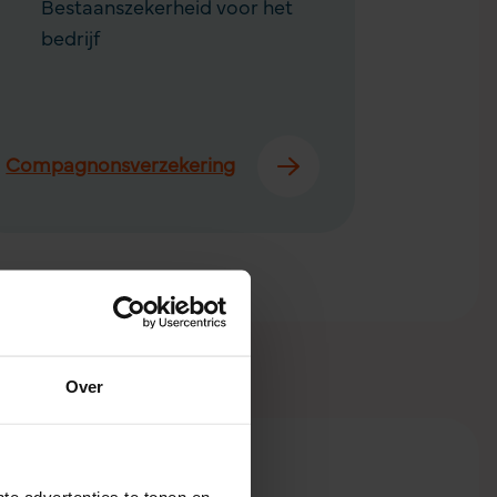
Bestaanszekerheid voor het
bedrijf
Compagnons­­verzekering
en klanten
Over
.
te advertenties te tonen en