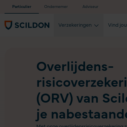
Particulier
Ondernemer
Adviseur
Verzekeringen
Vind jo
Overlijdens­
risicoverzeker
(ORV) van Scil
je nabestaand
Met onze overlijdensrisicoverzekering z