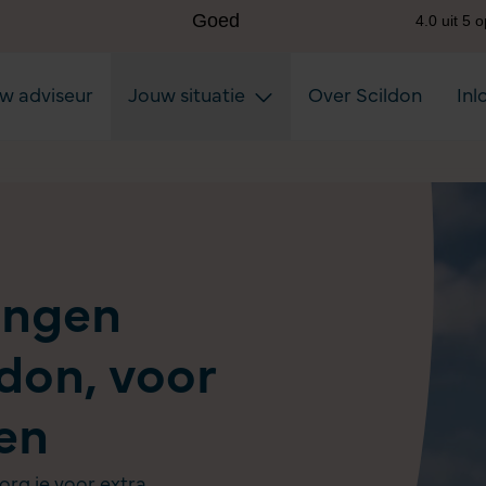
uw adviseur
Jouw situatie
Over Scildon
Inl
ingen
don, voor
en
org je voor extra