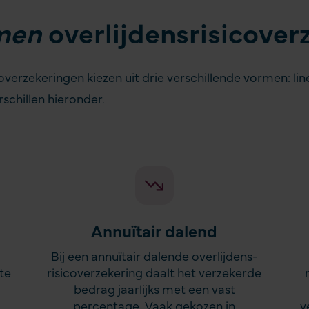
men
overlijdens­risicover
coverzekeringen kiezen uit drie verschillende vormen:
li
erschillen hieronder.
Annuïtair dalend
Bij een annuïtair dalende overlijdens­
 te
risicoverzekering daalt het verzekerde
bedrag jaarlijks met een vast
.
percentage. Vaak gekozen in
v