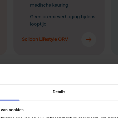
medische keuring
Geen premieverhoging tijdens
looptijd
Scildon Lifestyle ORV
d
voor je gezin: dit zegg
Details
Duidelijk uitgelegd, snel geregeld en persoonlijke service
 van cookies
gebruiken cookies om uw websitegebruik te analyseren, om gerich