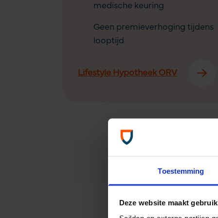
medische keuring
Geen premieverhoging tijdens
looptijd
Lifestyle Hypotheek ORV
Zekerhei
Toestemming
Deze website maakt gebruik
Scildon en externe partijen 