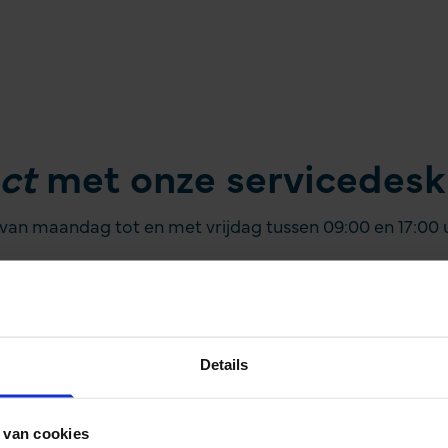
ct
met onze servicedesk
 van maandag tot en met vrijdag tussen 09:00 en 17:00 uu
Telefoonnumme
Bereikbaar tussen 09.0
Details
Geen lange keuze
k reactie
Deskundige mede
 van cookies