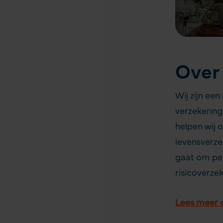
Over
Wij zijn ee
verzekering
helpen wij 
levensverzek
gaat om pen
risicoverze
Lees meer o