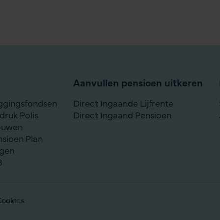
Aanvullen pensioen uitkeren
eggingsfondsen
Direct Ingaande Lijfrente
ruk Polis
Direct Ingaand Pensioen
bouwen
nsioen Plan
ggen
B
Cookies