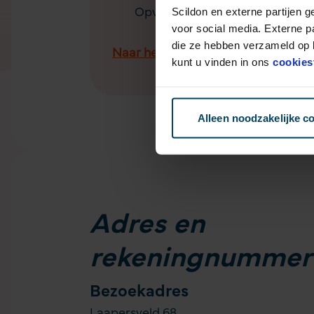
Scildon en externe partijen 
Opvolging via e-mail
voor social media. Externe p
die ze hebben verzameld op b
Naar het formulier
kunt u vinden in ons
cookies
Alleen noodzakelijke c
Adres
en
rekeningnummer
Bezoekadres
Laapersveld 68