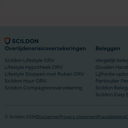
Algemene informatie
Overlijdensrisico­­verzekeringen
Beleggen
Scildon Lifestyle ORV
Vergelijk bel
Lifestyle Hypotheek ORV
Gouden Handd
Lifestyle Stoppen met Roken ORV
Lijfrente op
Scildon Huur ORV
Particulier Pe
Scildon Compagnonsverzekering
Scildon Bele
Scildon Easy 
© Scildon 2026
Disclaimer
Privacy statement
Fraudebeleid