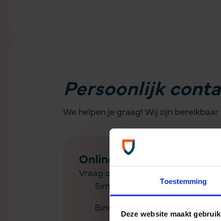
Persoonlijk conta
We helpen je graag! Wij zijn bereikbaar
Online formulier
Vraag of klacht?
Toestemming
Simpel formulier
Binnen 10 werkdagen inhoudelij
Deze website maakt gebruik