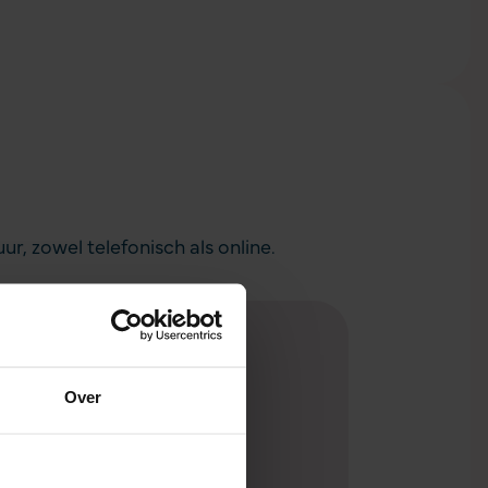
r, zowel telefonisch als online.
r
0 en 17.00 uur
Over
menu's
werkers