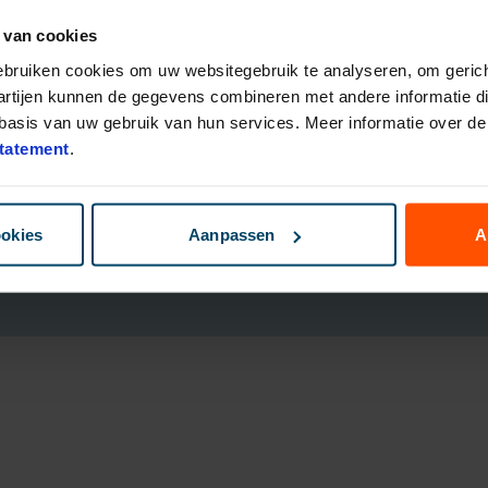
 van cookies
eggingsfondsen
Direct Ingaande Lijfrente
ruk Polis
Direct Ingaand Pensioen
gebruiken cookies om uw websitegebruik te analyseren, om gerich
bouwen
artijen kunnen de gegevens combineren met andere informatie die
nsioen Plan
asis van uw gebruik van hun services. Meer informatie over de 
ggen
tatement
.
B
ookies
Aanpassen
A
Cookies