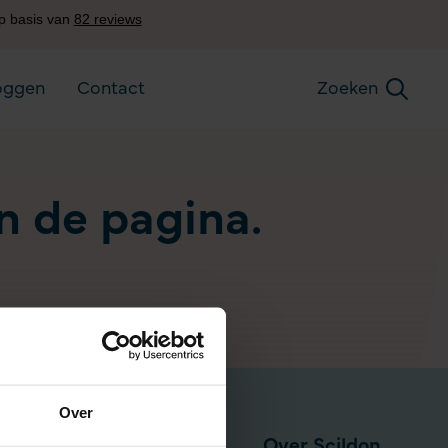
oggen
Contact
Zoeken
an de pagina.
Over
Pensioen via werkgever
Over Scildon