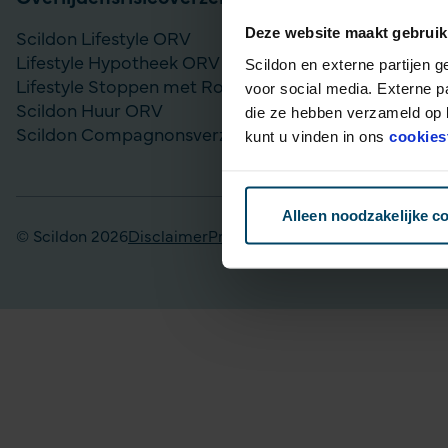
Deze website maakt gebruik
Scildon Lifestyle ORV
Vergelijk bel
Lifestyle Hypotheek ORV
Gouden Handd
Scildon en externe partijen 
Lifestyle Stoppen met Roken ORV
Lijfrente op
voor social media. Externe p
Scildon Huur ORV
Particulier Pe
die ze hebben verzameld op b
Scildon Compagnonsverzekering
Scildon Bele
kunt u vinden in ons
cookies
Scildon Easy 
Alleen noodzakelijke c
© Scildon 2026
Disclaimer
Privacy statement
Fraudebeleid