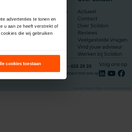
Scildon Werknemerslijfrente
Actueel
Je situatie verandert
Contact
te advertenties te tonen en
Over Scildon
 u aan ze heeft verstrekt of
Reviews
cookies die wij gebruiken
Veelgestelde Vragen
Vind jouw adviseur
Werken bij Scildon
lle cookies toestaan
Volg ons op
Tel: 035 - 625 25 25
Neem contact met ons op
Version 334d141, 2026-07-21 09:08:21 +0200