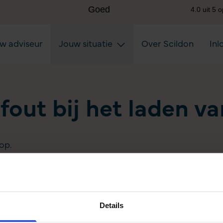
uw adviseur
Jouw situatie
Over Scildon
Inl
 fout bij het laden v
op.
Details
Aanvullen pensioen uitkeren