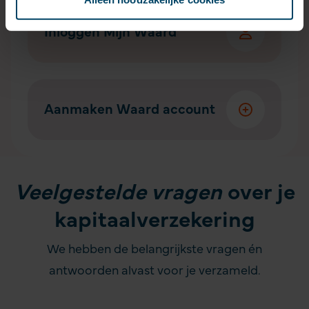
Inloggen Mijn Waard
Aanmaken Waard account
Veelgestelde vragen
over je
kapitaalverzekering
We hebben de belangrijkste vragen én
antwoorden alvast voor je verzameld.