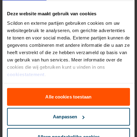
gesprek met de Scildon
BemiddelingsService. Zij denken
Deze website maakt gebruik van cookies
graag met je mee.
Scildon en externe partijen gebruiken cookies om uw
websitegebruik te analyseren, om gerichte advertenties
te tonen en voor social media. Externe partijen kunnen de
gegevens combineren met andere informatie die u aan ze
Heb je al een
Mijn Waard
heeft verstrekt of die ze hebben verzameld op basis van
uw gebruik van hun services. Meer informatie over de
account
?
cookies die wij gebruiken kunt u vinden in ons
cookiestatement
.
Mijn Waard is jouw online polismap. Hier vind
je al je verzekeringsgegevens en belangrijke
documenten overzichtelijk bij elkaar.
Alle cookies toestaan
Heb je al een account? Log dan direct in
via de knop hieronder.
Aanpassen
Nog geen account? Klik dan op
'Aanmaken Waard account'.
Alleen noodzakelijke cookies