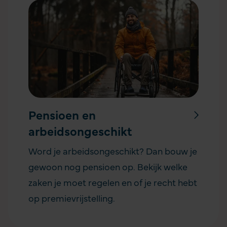
Pensioen en
arbeidsongeschikt
Word je arbeidsongeschikt? Dan bouw je
gewoon nog pensioen op. Bekijk welke
zaken je moet regelen en of je recht hebt
op premievrijstelling.