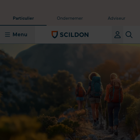
Particulier
Ondernemer
Adviseur
Menu