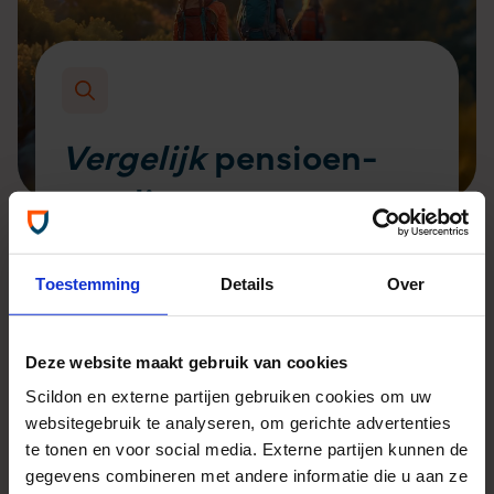
Vergelijk
pensioen­
regelingen
Er bestaan drie soorten
Toestemming
Details
Over
pensioenregelingen: de
premieovereenkomst, de
uitkeringsovereenkomst en de
Deze website maakt gebruik van cookies
kapitaalovereenkomst. Het verschil
Scildon en externe partijen gebruiken cookies om uw
tussen de pensioenregelingen zit in de
websitegebruik te analyseren, om gerichte advertenties
te tonen en voor social media. Externe partijen kunnen de
voorwaarden.
gegevens combineren met andere informatie die u aan ze
Premieovereenkomst:
je maakt met