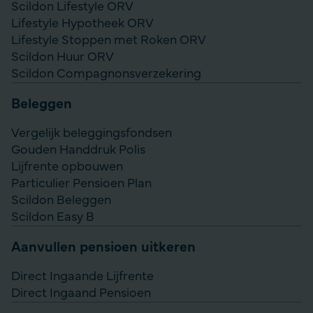
Scildon Lifestyle ORV
Lifestyle Hypotheek ORV
Lifestyle Stoppen met Roken ORV
Scildon Huur ORV
Scildon Compagnonsverzekering
Beleggen
Vergelijk beleggingsfondsen
Gouden Handdruk Polis
Lijfrente opbouwen
Particulier Pensioen Plan
Scildon Beleggen
Scildon Easy B
Aanvullen pensioen uitkeren
Direct Ingaande Lijfrente
Direct Ingaand Pensioen