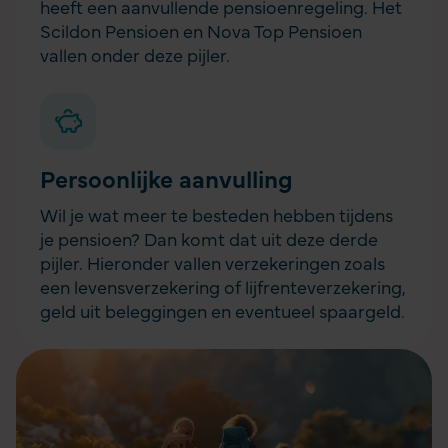
heeft een aanvullende pensioenregeling. Het
Scildon Pensioen en Nova Top Pensioen
vallen onder deze pijler.
Persoonlijke aanvulling
Wil je wat meer te besteden hebben tijdens
je pensioen? Dan komt dat uit deze derde
pijler. Hieronder vallen verzekeringen zoals
een levens­verzekering of lijfrenteverzekering,
geld uit beleggingen en eventueel spaargeld.