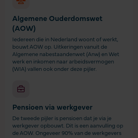
Algemene Ouderdomswet
(AOW)
Iedereen die in Nederland woont of werkt,
bouwt AOW op. Uitkeringen vanuit de
Algemene na­bestaanden­wet (Anw) en Wet
werk en inkomen naar arbeidsvermogen
(WIA) vallen ook onder deze pijler.
Pensioen via werkgever
De tweede pijler is pensioen dat je via je
werkgever opbouwt. Dit is een aanvulling op
de AOW. Ongeveer 90% van de werkgevers