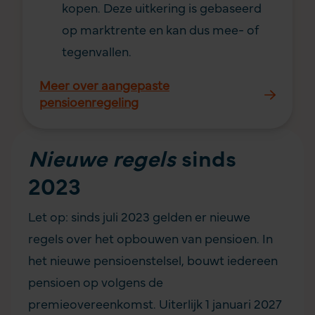
kopen. Deze uitkering is gebaseerd
op marktrente en kan dus mee- of
tegenvallen.
Meer over aangepaste
pensioenregeling
Nieuwe regels
sinds
2023
Let op: sinds juli 2023 gelden er nieuwe
regels over het opbouwen van pensioen. In
het nieuwe pensioenstelsel, bouwt iedereen
pensioen op volgens de
premieovereenkomst. Uiterlijk 1 januari 2027