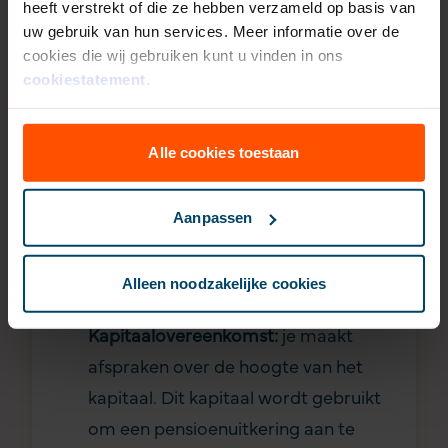
heeft verstrekt of die ze hebben verzameld op basis van
je werkgever afspraken over hoeveel
uw gebruik van hun services. Meer informatie over de
cookies die wij gebruiken kunt u vinden in ons
premie je betaalt. Deze premie
cookiestatement
.
wordt belegd. De hoogte van je
pensioenkapitaal, is dus afhankelijk
van de resultaten van de
Alle cookies toestaan
beleggingen.
Uitkeringsovereenkomst:
je maakt
Aanpassen
vooraf met je werkgever afspraken
over hoe hoog de pensioenuitkering
Alleen noodzakelijke cookies
is.
Kapitaalovereenkomst:
je maakt
afspraken over de hoogte van het
kapitaal. Dit kapitaal wordt gebruikt
om een pensioenuitkering aan te