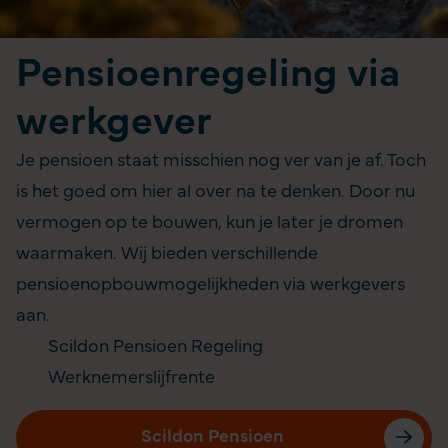
Pensioenregeling via
werkgever
Je pensioen staat misschien nog ver van je af. Toch
is het goed om hier al over na te denken. Door nu
vermogen op te bouwen, kun je later je dromen
waarmaken. Wij bieden verschillende
pensioenopbouwmogelijkheden via werkgevers
aan.
Scildon Pensioen Regeling
Werknemerslijfrente
Scildon Pensioen