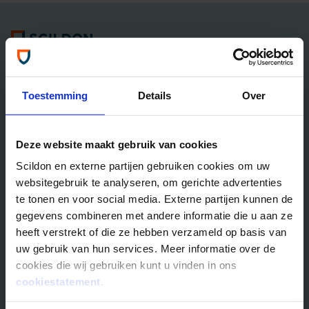
Algemene informatie
Tel: 035 - 625 25 25
Neem contact met ons op
Toestemming
Details
Over
Overlijdensrisico­­verzekeringen
Deze website maakt gebruik van cookies
Scildon Lifestyle ORV
Scildon en externe partijen gebruiken cookies om uw
Lifestyle Hypotheek ORV
websitegebruik te analyseren, om gerichte advertenties
Lifestyle Stoppen met Roken ORV
te tonen en voor social media. Externe partijen kunnen de
Scildon Huur ORV
gegevens combineren met andere informatie die u aan ze
Scildon Compagnonsverzekering
heeft verstrekt of die ze hebben verzameld op basis van
Beleggen
uw gebruik van hun services. Meer informatie over de
cookies die wij gebruiken kunt u vinden in ons
Vergelijk beleggingsfondsen
cookiestatement
.
Gouden Handdruk Polis