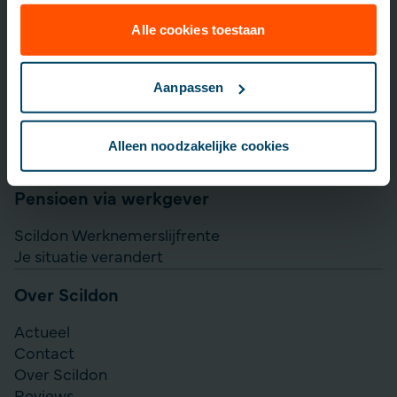
Lijfrente opbouwen
Particulier Pensioen Plan
Alle cookies toestaan
Scildon Beleggen
Scildon Easy B
Aanpassen
Aanvullen pensioen uitkeren
Direct Ingaande Lijfrente
Alleen noodzakelijke cookies
Direct Ingaand Pensioen
Pensioen via werkgever
Scildon Werknemerslijfrente
Je situatie verandert
Over Scildon
Actueel
Contact
Over Scildon
Reviews