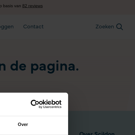
oggen
Contact
Zoeken
an de pagina.
Over
Pensioen via werkgever
Over Scildon