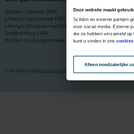
Deze website maakt gebruik
Scildon Lifestyle ORV
Vergelijk bel
Lifestyle Hypotheek ORV
Gouden Handd
Scildon en externe partijen 
Lifestyle Stoppen met Roken ORV
Lijfrente op
voor social media. Externe p
Scildon Huur ORV
Particulier Pe
die ze hebben verzameld op b
Scildon Compagnonsverzekering
Scildon Bele
kunt u vinden in ons
cookies
Scildon Easy 
Alleen noodzakelijke c
© Scildon 2026
Disclaimer
Privacy statement
Fraudebeleid