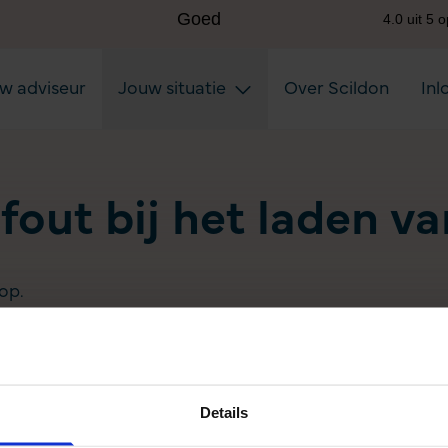
uw adviseur
Jouw situatie
Over Scildon
Inl
 fout bij het laden v
op.
Details
Aanvullen pensioen uitkeren