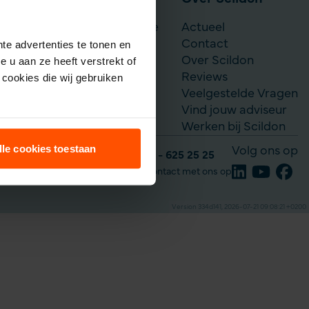
Scildon Werknemerslijfrente
Actueel
Je situatie verandert
Contact
te advertenties te tonen en
Over Scildon
 u aan ze heeft verstrekt of
Reviews
cookies die wij gebruiken
Veelgestelde Vragen
Vind jouw adviseur
Werken bij Scildon
lle cookies toestaan
Volg ons op
Tel: 035 - 625 25 25
Neem contact met ons op
Version 334d141, 2026-07-21 09:08:21 +0200