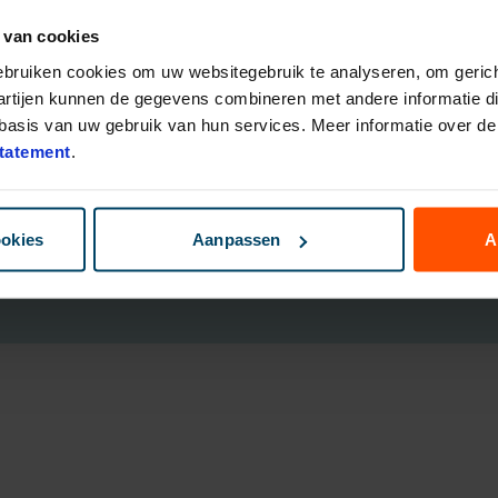
 van cookies
eggingsfondsen
Direct Ingaande Lijfrente
ruk Polis
Direct Ingaand Pensioen
gebruiken cookies om uw websitegebruik te analyseren, om gerich
bouwen
artijen kunnen de gegevens combineren met andere informatie die
nsioen Plan
asis van uw gebruik van hun services. Meer informatie over de 
ggen
tatement
.
B
ookies
Aanpassen
A
Cookies