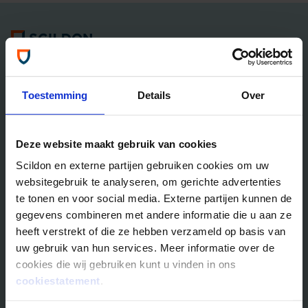
Algemene informatie
Tel: 035 - 625 25 25
Neem contact met ons op
Toestemming
Details
Over
Overlijdensrisico­­verzekeringen
Deze website maakt gebruik van cookies
Scildon Lifestyle ORV
Scildon en externe partijen gebruiken cookies om uw
Lifestyle Hypotheek ORV
websitegebruik te analyseren, om gerichte advertenties
Lifestyle Stoppen met Roken ORV
te tonen en voor social media. Externe partijen kunnen de
Scildon Huur ORV
gegevens combineren met andere informatie die u aan ze
Scildon Compagnonsverzekering
heeft verstrekt of die ze hebben verzameld op basis van
Beleggen
uw gebruik van hun services. Meer informatie over de
cookies die wij gebruiken kunt u vinden in ons
Vergelijk beleggingsfondsen
cookiestatement
.
Gouden Handdruk Polis