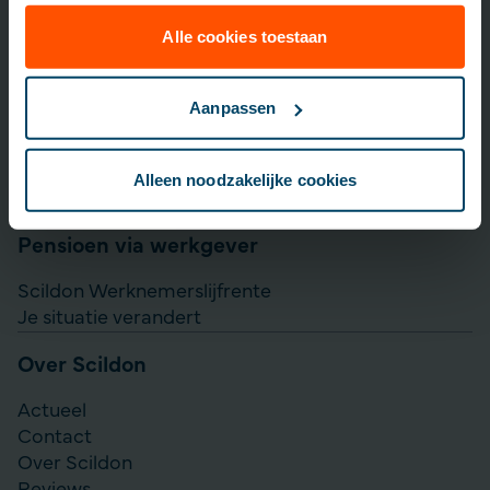
Lijfrente opbouwen
Particulier Pensioen Plan
Alle cookies toestaan
Scildon Beleggen
Scildon Easy B
Aanpassen
Aanvullen pensioen uitkeren
Direct Ingaande Lijfrente
Alleen noodzakelijke cookies
Direct Ingaand Pensioen
Pensioen via werkgever
Scildon Werknemerslijfrente
Je situatie verandert
Over Scildon
Actueel
Contact
Over Scildon
Reviews