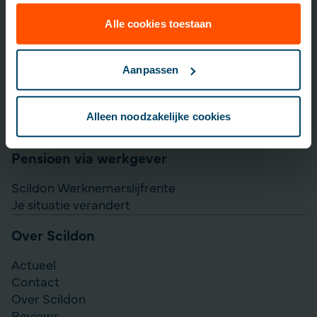
Lijfrente opbouwen
Particulier Pensioen Plan
Alle cookies toestaan
Scildon Beleggen
Scildon Easy B
Aanpassen
Aanvullen pensioen uitkeren
Direct Ingaande Lijfrente
Alleen noodzakelijke cookies
Direct Ingaand Pensioen
Pensioen via werkgever
Scildon Werknemerslijfrente
Je situatie verandert
Over Scildon
Actueel
Contact
Over Scildon
Reviews