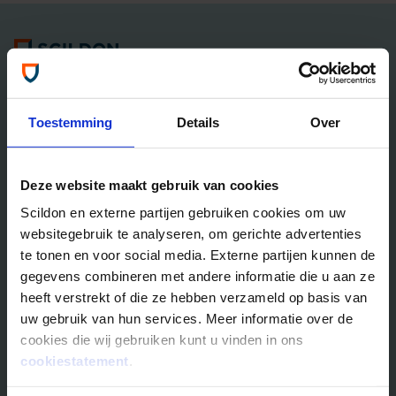
Algemene informatie
Tel: 035 - 625 25 25
Neem contact met ons op
Toestemming
Details
Over
Overlijdensrisico­­verzekeringen
Deze website maakt gebruik van cookies
Scildon Lifestyle ORV
Scildon en externe partijen gebruiken cookies om uw
Lifestyle Hypotheek ORV
websitegebruik te analyseren, om gerichte advertenties
Lifestyle Stoppen met Roken ORV
te tonen en voor social media. Externe partijen kunnen de
Scildon Huur ORV
gegevens combineren met andere informatie die u aan ze
Scildon Compagnonsverzekering
heeft verstrekt of die ze hebben verzameld op basis van
Beleggen
uw gebruik van hun services. Meer informatie over de
cookies die wij gebruiken kunt u vinden in ons
Vergelijk beleggingsfondsen
cookiestatement
.
Gouden Handdruk Polis