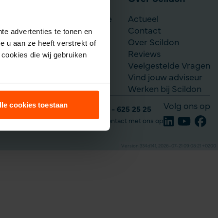
Scildon Werknemerslijfrente
Actueel
Je situatie verandert
Contact
te advertenties te tonen en
Over Scildon
 u aan ze heeft verstrekt of
Reviews
cookies die wij gebruiken
Veelgestelde Vragen
Vind jouw adviseur
Werken bij Scildon
lle cookies toestaan
Volg ons op
Tel: 035 - 625 25 25
Neem contact met ons op
Version 334d141, 2026-07-21 09:08:21 +0200