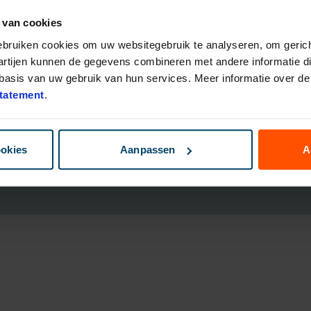
 van cookies
eggingsfondsen
Direct Ingaande Lijfrente
ruk Polis
Direct Ingaand Pensioen
gebruiken cookies om uw websitegebruik te analyseren, om gerich
bouwen
artijen kunnen de gegevens combineren met andere informatie die
nsioen Plan
asis van uw gebruik van hun services. Meer informatie over de 
ggen
tatement
.
B
ookies
Aanpassen
A
Cookies