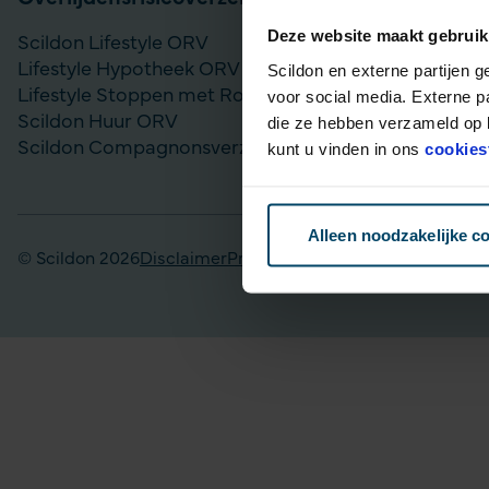
Deze website maakt gebruik
Scildon Lifestyle ORV
Vergelijk bel
Lifestyle Hypotheek ORV
Gouden Handd
Scildon en externe partijen 
Lifestyle Stoppen met Roken ORV
Lijfrente op
voor social media. Externe p
Scildon Huur ORV
Particulier Pe
die ze hebben verzameld op b
Scildon Compagnonsverzekering
Scildon Bele
kunt u vinden in ons
cookies
Scildon Easy 
Alleen noodzakelijke c
© Scildon 2026
Disclaimer
Privacy statement
Fraudebeleid