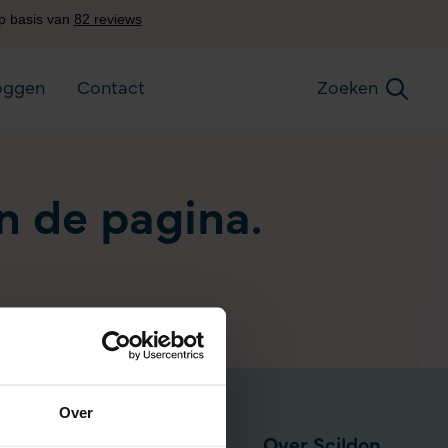
oggen
Contact
Zoeken
an de pagina.
Over
Pensioen via werkgever
Over Scildon