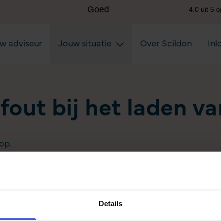
uw adviseur
Jouw situatie
Over Scildon
Inl
 fout bij het laden v
op.
Details
Aanvullen pensioen uitkeren