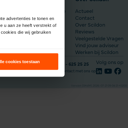
Scildon Werknemerslijfrente
Actueel
Je situatie verandert
Contact
te advertenties te tonen en
Over Scildon
 u aan ze heeft verstrekt of
Reviews
cookies die wij gebruiken
Veelgestelde Vragen
Vind jouw adviseur
Werken bij Scildon
lle cookies toestaan
Volg ons op
Tel: 035 - 625 25 25
Neem contact met ons op
Version 334d141, 2026-07-21 09:08:21 +0200