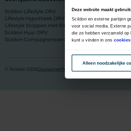
Deze website maakt gebruik
Scildon Lifestyle ORV
Vergelijk bel
Lifestyle Hypotheek ORV
Gouden Handd
Scildon en externe partijen 
Lifestyle Stoppen met Roken ORV
Lijfrente op
voor social media. Externe p
Scildon Huur ORV
Particulier Pe
die ze hebben verzameld op b
Scildon Compagnonsverzekering
Scildon Bele
kunt u vinden in ons
cookies
Scildon Easy 
Alleen noodzakelijke c
© Scildon 2026
Disclaimer
Privacy statement
Fraudebeleid