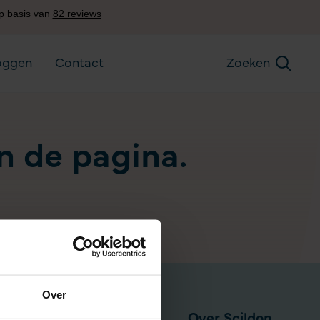
oggen
Contact
Zoeken
an de pagina.
Over
Pensioen via werkgever
Over Scildon