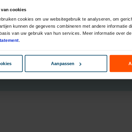
 van cookies
eggingsfondsen
Direct Ingaande Lijfrente
ruk Polis
Direct Ingaand Pensioen
gebruiken cookies om uw websitegebruik te analyseren, om gerich
bouwen
artijen kunnen de gegevens combineren met andere informatie die
nsioen Plan
asis van uw gebruik van hun services. Meer informatie over de 
ggen
tatement
.
B
ookies
Aanpassen
A
Cookies