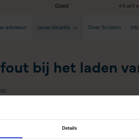
uw adviseur
Jouw situatie
Over Scildon
Inl
 fout bij het laden v
op.
Details
Aanvullen pensioen uitkeren