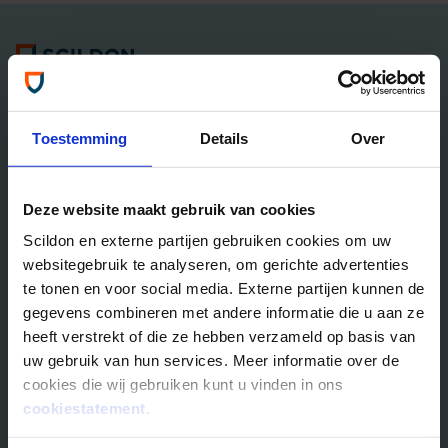
Algemene informatie
Tel: 035 - 625 25 25
Neem contact met ons op
Toestemming
Details
Over
Overlijdensrisico­­verzekeringen
Deze website maakt gebruik van cookies
Scildon Lifestyle ORV
Scildon en externe partijen gebruiken cookies om uw
Lifestyle Hypotheek ORV
websitegebruik te analyseren, om gerichte advertenties
Lifestyle Stoppen met Roken ORV
te tonen en voor social media. Externe partijen kunnen de
Scildon Huur ORV
gegevens combineren met andere informatie die u aan ze
Scildon Compagnonsverzekering
heeft verstrekt of die ze hebben verzameld op basis van
Beleggen
uw gebruik van hun services. Meer informatie over de
cookies die wij gebruiken kunt u vinden in ons
Vergelijk beleggingsfondsen
cookiestatement
.
Gouden Handdruk Polis