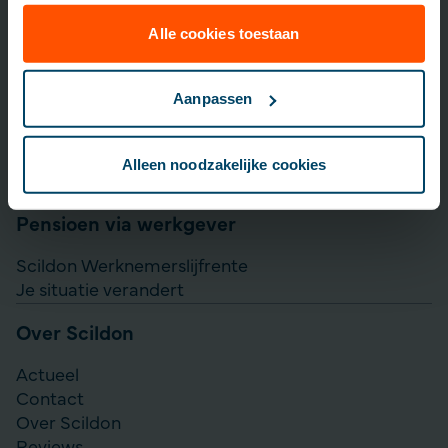
Lijfrente opbouwen
Particulier Pensioen Plan
Alle cookies toestaan
Scildon Beleggen
Scildon Easy B
Aanpassen
Aanvullen pensioen uitkeren
Direct Ingaande Lijfrente
Alleen noodzakelijke cookies
Direct Ingaand Pensioen
Pensioen via werkgever
Scildon Werknemerslijfrente
Je situatie verandert
Over Scildon
Actueel
Contact
Over Scildon
Reviews