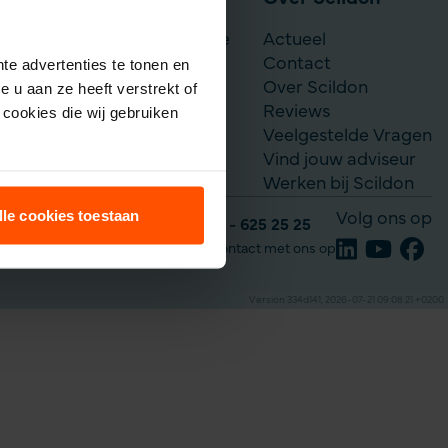
Scildon Werknemerslijfrente
Actueel
Je situatie verandert
Contact
te advertenties te tonen en
Over Scildon
 u aan ze heeft verstrekt of
Reviews
cookies die wij gebruiken
Veelgestelde Vragen
Vind jouw adviseur
Werken bij Scildon
lle cookies toestaan
Volg ons op
Tel: 035 - 625 25 25
Neem contact met ons op
Version 334d141, 2026-07-21 09:08:21 +0200