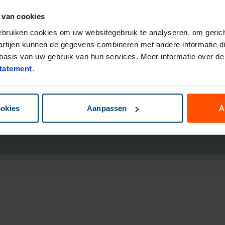
 van cookies
eggingsfondsen
Direct Ingaande Lijfrente
ruk Polis
Direct Ingaand Pensioen
gebruiken cookies om uw websitegebruik te analyseren, om gerich
bouwen
artijen kunnen de gegevens combineren met andere informatie die
nsioen Plan
asis van uw gebruik van hun services. Meer informatie over de 
ggen
tatement
.
B
ookies
Aanpassen
A
Cookies