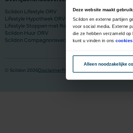
Deze website maakt gebruik
Scildon Lifestyle ORV
Vergelijk bel
Lifestyle Hypotheek ORV
Gouden Handd
Scildon en externe partijen 
Lifestyle Stoppen met Roken ORV
Lijfrente op
voor social media. Externe p
Scildon Huur ORV
Particulier Pe
die ze hebben verzameld op b
Scildon Compagnonsverzekering
Scildon Bele
kunt u vinden in ons
cookies
Scildon Easy 
Alleen noodzakelijke c
© Scildon 2026
Disclaimer
Privacy statement
Fraudebeleid