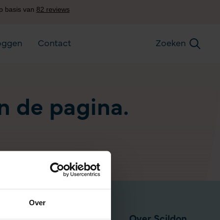
oggen
Contact
Zoeken
an de pagina.
Over
Pensioen via werkgever
Over Scildon