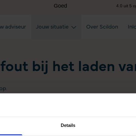
uw adviseur
Jouw situatie
Over Scildon
Inl
 fout bij het laden v
op.
Details
Aanvullen pensioen uitkeren