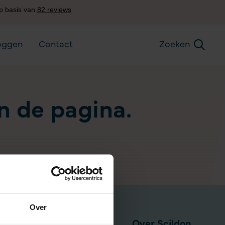
oggen
Contact
Zoeken
an de pagina.
Over
Pensioen via werkgever
Over Scildon