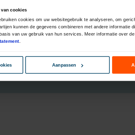
 van cookies
eggingsfondsen
Direct Ingaande Lijfrente
ruk Polis
Direct Ingaand Pensioen
gebruiken cookies om uw websitegebruik te analyseren, om gerich
bouwen
artijen kunnen de gegevens combineren met andere informatie die
nsioen Plan
asis van uw gebruik van hun services. Meer informatie over de 
ggen
tatement
.
B
ookies
Aanpassen
A
Cookies