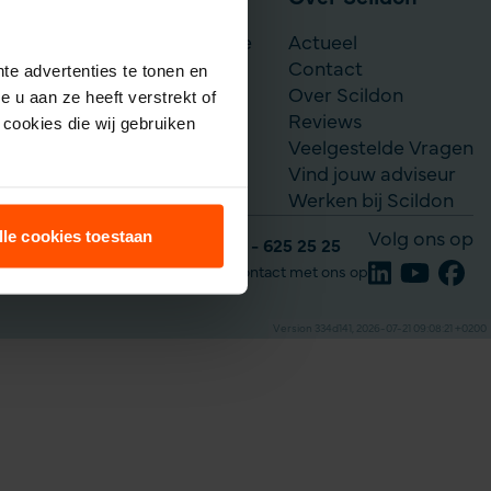
Scildon Werknemerslijfrente
Actueel
Je situatie verandert
Contact
te advertenties te tonen en
Over Scildon
 u aan ze heeft verstrekt of
Reviews
cookies die wij gebruiken
Veelgestelde Vragen
Vind jouw adviseur
Werken bij Scildon
lle cookies toestaan
Volg ons op
Tel: 035 - 625 25 25
Neem contact met ons op
Version 334d141, 2026-07-21 09:08:21 +0200