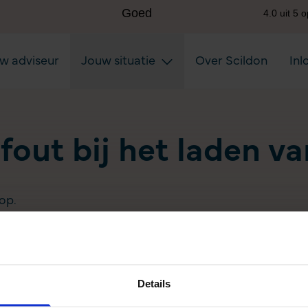
uw adviseur
Jouw situatie
Over Scildon
Inl
 fout bij het laden v
op.
Details
Aanvullen pensioen uitkeren