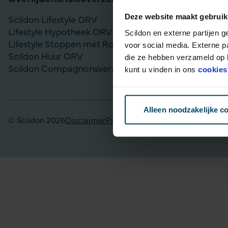
Deze website maakt gebruik
Scildon Lifestyle ORV
Vergelijk bel
Lifestyle Hypotheek ORV
Gouden Handd
Scildon en externe partijen 
Lifestyle Stoppen met Roken ORV
Lijfrente op
voor social media. Externe p
Scildon Huur ORV
Particulier Pe
die ze hebben verzameld op b
Scildon Compagnonsverzekering
Scildon Bele
kunt u vinden in ons
cookies
Scildon Easy 
Alleen noodzakelijke c
© Scildon 2026
Disclaimer
Privacy statement
Fraudebeleid