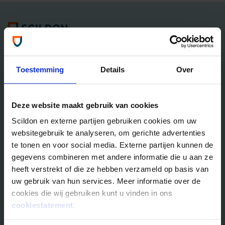
Algemene informatie
Tel: 035 - 625 25 25
Neem contact met ons op
Toestemming
Details
Over
Overlijdensrisico­­verzekeringen
Deze website maakt gebruik van cookies
Scildon Lifestyle ORV
Scildon en externe partijen gebruiken cookies om uw
Lifestyle Hypotheek ORV
websitegebruik te analyseren, om gerichte advertenties
Lifestyle Stoppen met Roken ORV
te tonen en voor social media. Externe partijen kunnen de
Scildon Huur ORV
gegevens combineren met andere informatie die u aan ze
Scildon Compagnonsverzekering
heeft verstrekt of die ze hebben verzameld op basis van
Beleggen
uw gebruik van hun services. Meer informatie over de
cookies die wij gebruiken kunt u vinden in ons
Vergelijk beleggingsfondsen
cookiestatement
.
Gouden Handdruk Polis