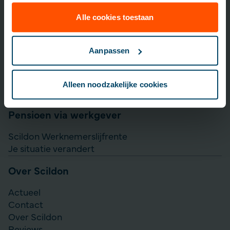
Lijfrente opbouwen
Particulier Pensioen Plan
Alle cookies toestaan
Scildon Beleggen
Scildon Easy B
Aanpassen
Aanvullen pensioen uitkeren
Direct Ingaande Lijfrente
Alleen noodzakelijke cookies
Direct Ingaand Pensioen
Pensioen via werkgever
Scildon Werknemerslijfrente
Je situatie verandert
Over Scildon
Actueel
Contact
Over Scildon
Reviews