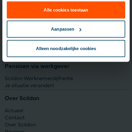
Lijfrente opbouwen
Particulier Pensioen Plan
Alle cookies toestaan
Scildon Beleggen
Scildon Easy B
Aanpassen
Aanvullen pensioen uitkeren
Direct Ingaande Lijfrente
Alleen noodzakelijke cookies
Direct Ingaand Pensioen
Pensioen via werkgever
Scildon Werknemerslijfrente
Je situatie verandert
Over Scildon
Actueel
Contact
Over Scildon
Reviews