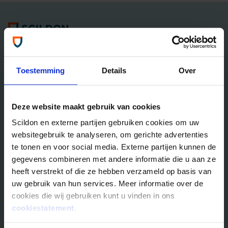
Algemene informatie
Tel: 035 - 625 25 25
Neem contact met ons op
Toestemming
Details
Over
Overlijdensrisico­­verzekeringen
Deze website maakt gebruik van cookies
Scildon Lifestyle ORV
Scildon en externe partijen gebruiken cookies om uw
Lifestyle Hypotheek ORV
websitegebruik te analyseren, om gerichte advertenties
Lifestyle Stoppen met Roken ORV
te tonen en voor social media. Externe partijen kunnen de
Scildon Huur ORV
gegevens combineren met andere informatie die u aan ze
Scildon Compagnonsverzekering
heeft verstrekt of die ze hebben verzameld op basis van
Beleggen
uw gebruik van hun services. Meer informatie over de
cookies die wij gebruiken kunt u vinden in ons
Vergelijk beleggingsfondsen
cookiestatement
.
Gouden Handdruk Polis