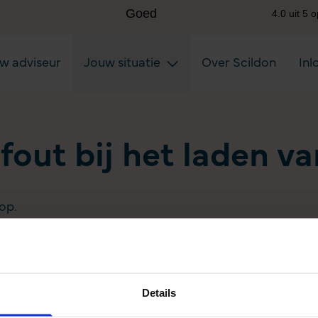
uw adviseur
Jouw situatie
Over Scildon
Inl
 fout bij het laden v
op.
Details
Aanvullen pensioen uitkeren