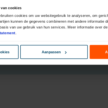
 van cookies
eggingsfondsen
Direct Ingaande Lijfrente
ruk Polis
Direct Ingaand Pensioen
gebruiken cookies om uw websitegebruik te analyseren, om gerich
bouwen
artijen kunnen de gegevens combineren met andere informatie die
nsioen Plan
asis van uw gebruik van hun services. Meer informatie over de 
ggen
tatement
.
B
ookies
Aanpassen
A
Cookies