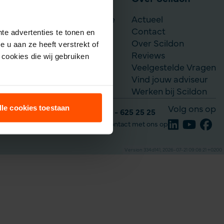
Scildon Werknemerslijfrente
Actueel
Je situatie verandert
Contact
te advertenties te tonen en
Over Scildon
 u aan ze heeft verstrekt of
Reviews
cookies die wij gebruiken
Veelgestelde Vragen
Vind jouw adviseur
Werken bij Scildon
lle cookies toestaan
Volg ons op
Tel: 035 - 625 25 25
Neem contact met ons op
Version 334d141, 2026-07-21 09:08:21 +0200