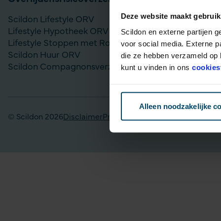
Deze website maakt gebruik
Scildon Lifestyle ORV
Vergelijk bel
Lifestyle Hypotheek ORV
Gouden Handd
Scildon en externe partijen 
Lifestyle Stoppen met Roken ORV
Lijfrente op
voor social media. Externe p
Scildon Huur ORV
Particulier Pe
die ze hebben verzameld op b
Scildon Compagnonsverzekering
Scildon Bele
kunt u vinden in ons
cookies
Scildon Easy 
Alleen noodzakelijke c
© Scildon 2026
Disclaimer
Privacy statement
Fraudebeleid