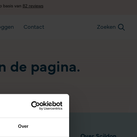
oggen
Contact
Zoeken
an de pagina.
Over
Pensioen via werkgever
Over Scildon