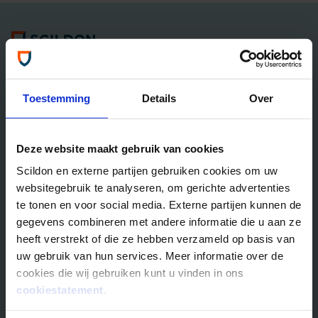
Algemene informatie
Tel: 035 - 625 25 25
Neem contact met ons op
Toestemming
Details
Over
Overlijdensrisico­­verzekeringen
Deze website maakt gebruik van cookies
Scildon Lifestyle ORV
Scildon en externe partijen gebruiken cookies om uw
Lifestyle Hypotheek ORV
websitegebruik te analyseren, om gerichte advertenties
Lifestyle Stoppen met Roken ORV
te tonen en voor social media. Externe partijen kunnen de
Scildon Huur ORV
gegevens combineren met andere informatie die u aan ze
Scildon Compagnonsverzekering
heeft verstrekt of die ze hebben verzameld op basis van
Beleggen
uw gebruik van hun services. Meer informatie over de
cookies die wij gebruiken kunt u vinden in ons
Vergelijk beleggingsfondsen
cookiestatement
.
Gouden Handdruk Polis