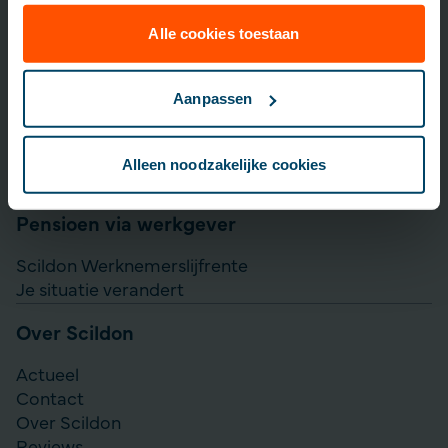
Lijfrente opbouwen
Particulier Pensioen Plan
Alle cookies toestaan
Scildon Beleggen
Scildon Easy B
Aanpassen
Aanvullen pensioen uitkeren
Direct Ingaande Lijfrente
Alleen noodzakelijke cookies
Direct Ingaand Pensioen
Pensioen via werkgever
Scildon Werknemerslijfrente
Je situatie verandert
Over Scildon
Actueel
Contact
Over Scildon
Reviews