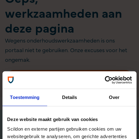
werkzaamheden aan
deze pagina
Wegens onderhoudswerkzaamheden is ons
portaal niet te gebruiken. Onze excuses voor het
ongemak.
Homepage
Toestemming
Details
Over
Deze website maakt gebruik van cookies
Algemene informatie
Scildon en externe partijen gebruiken cookies om uw
websitegebruik te analyseren, om gerichte advertenties
Tel: 035 - 625 25 25