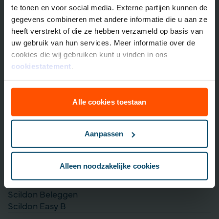
te tonen en voor social media. Externe partijen kunnen de
Neem contact met ons op
gegevens combineren met andere informatie die u aan ze
heeft verstrekt of die ze hebben verzameld op basis van
Overlijdensrisico­­verzekeringen
uw gebruik van hun services. Meer informatie over de
cookies die wij gebruiken kunt u vinden in ons
Scildon Lifestyle ORV
cookiestatement
.
Lifestyle Hypotheek ORV
Lifestyle Stoppen met Roken ORV
Scildon Huur ORV
Alle cookies toestaan
Scildon Compagnonsverzekering
Beleggen
Aanpassen
Vergelijk beleggingsfondsen
Gouden Handdruk Polis
Alleen noodzakelijke cookies
Lijfrente opbouwen
Particulier Pensioen Plan
Scildon Beleggen
Scildon Easy B