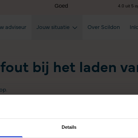
uw adviseur
Jouw situatie
Over Scildon
Inl
 fout bij het laden v
op.
Details
Aanvullen pensioen uitkeren