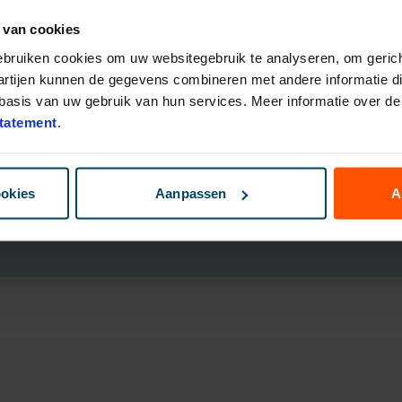
 van cookies
eggingsfondsen
Direct Ingaande Lijfrente
ruk Polis
Direct Ingaand Pensioen
gebruiken cookies om uw websitegebruik te analyseren, om gerich
bouwen
artijen kunnen de gegevens combineren met andere informatie die
nsioen Plan
asis van uw gebruik van hun services. Meer informatie over de 
ggen
tatement
.
B
ookies
Aanpassen
A
Cookies