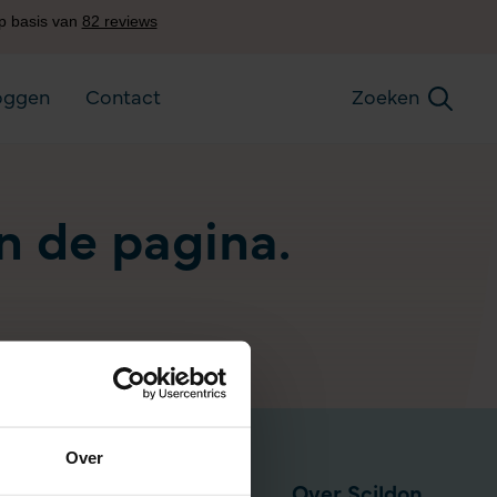
oggen
Contact
Zoeken
an de pagina.
Over
Pensioen via werkgever
Over Scildon