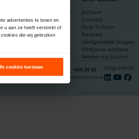
Scildon Werknemerslijfrente
Actueel
Je situatie verandert
Contact
te advertenties te tonen en
Over Scildon
 u aan ze heeft verstrekt of
Reviews
cookies die wij gebruiken
Veelgestelde Vragen
Vind jouw adviseur
Werken bij Scildon
lle cookies toestaan
Volg ons op
Tel: 035 - 625 25 25
Neem contact met ons op
Version 334d141, 2026-07-21 09:08:21 +0200