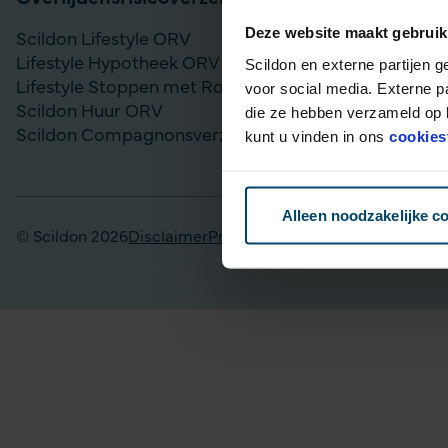
Deze website maakt gebruik
Scildon Lifestyle ORV
Vergelijk bel
Lifestyle Hypotheek ORV
Gouden Handd
Scildon en externe partijen 
Lifestyle Stoppen met Roken ORV
Lijfrente op
voor social media. Externe p
Scildon Huur ORV
Particulier Pe
die ze hebben verzameld op b
Scildon Compagnonsverzekering
Scildon Bele
kunt u vinden in ons
cookies
Scildon Easy 
Alleen noodzakelijke c
© Scildon 2026
Disclaimer
Privacy statement
Fraudebeleid