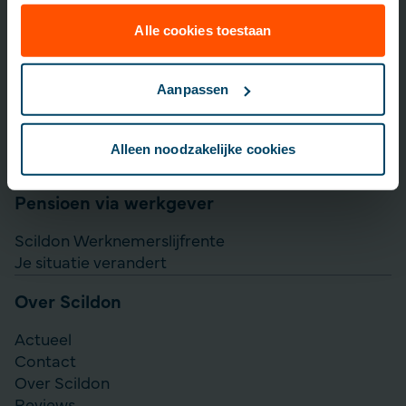
Lijfrente opbouwen
Particulier Pensioen Plan
Alle cookies toestaan
Scildon Beleggen
Scildon Easy B
Aanpassen
Aanvullen pensioen uitkeren
Direct Ingaande Lijfrente
Alleen noodzakelijke cookies
Direct Ingaand Pensioen
Pensioen via werkgever
Scildon Werknemerslijfrente
Je situatie verandert
Over Scildon
Actueel
Contact
Over Scildon
Reviews