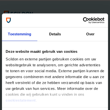
Algemene informatie
Tel: 035 - 625 25 25
Neem contact met ons op
Toestemming
Details
Over
Overlijdensrisico­­verzekeringen
Deze website maakt gebruik van cookies
Scildon Lifestyle ORV
Scildon en externe partijen gebruiken cookies om uw
Lifestyle Hypotheek ORV
websitegebruik te analyseren, om gerichte advertenties
Lifestyle Stoppen met Roken ORV
te tonen en voor social media. Externe partijen kunnen de
Scildon Huur ORV
gegevens combineren met andere informatie die u aan ze
Scildon Compagnonsverzekering
heeft verstrekt of die ze hebben verzameld op basis van
Beleggen
uw gebruik van hun services. Meer informatie over de
cookies die wij gebruiken kunt u vinden in ons
Vergelijk beleggingsfondsen
cookiestatement
.
Gouden Handdruk Polis