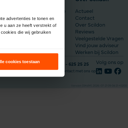
Scildon Werknemerslijfrente
Actueel
Je situatie verandert
Contact
te advertenties te tonen en
Over Scildon
 u aan ze heeft verstrekt of
Reviews
cookies die wij gebruiken
Veelgestelde Vragen
Vind jouw adviseur
Werken bij Scildon
lle cookies toestaan
Volg ons op
Tel: 035 - 625 25 25
Neem contact met ons op
Version 334d141, 2026-07-21 09:08:21 +0200