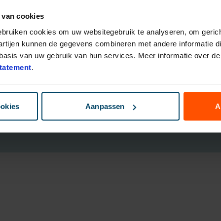
 van cookies
eggingsfondsen
Direct Ingaande Lijfrente
ruk Polis
Direct Ingaand Pensioen
gebruiken cookies om uw websitegebruik te analyseren, om gerich
bouwen
artijen kunnen de gegevens combineren met andere informatie die
nsioen Plan
asis van uw gebruik van hun services. Meer informatie over de 
ggen
tatement
.
B
ookies
Aanpassen
A
Cookies