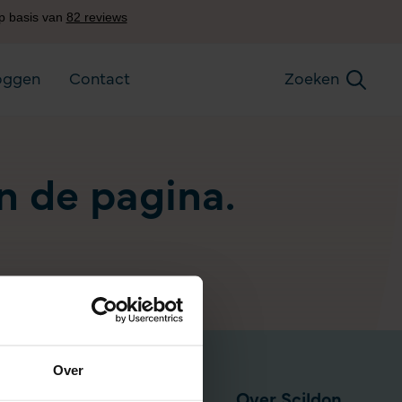
oggen
Contact
Zoeken
an de pagina.
Over
Pensioen via werkgever
Over Scildon