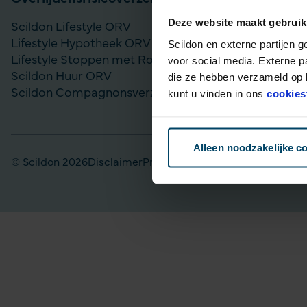
Deze website maakt gebruik
Scildon Lifestyle ORV
Vergelijk bel
Lifestyle Hypotheek ORV
Gouden Handd
Scildon en externe partijen 
Lifestyle Stoppen met Roken ORV
Lijfrente op
voor social media. Externe p
Scildon Huur ORV
Particulier Pe
die ze hebben verzameld op b
Scildon Compagnonsverzekering
Scildon Bele
kunt u vinden in ons
cookies
Scildon Easy 
Alleen noodzakelijke c
© Scildon 2026
Disclaimer
Privacy statement
Fraudebeleid