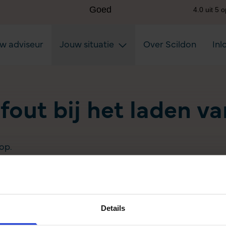
uw adviseur
Jouw situatie
Over Scildon
Inl
 fout bij het laden v
op.
Details
Aanvullen pensioen uitkeren