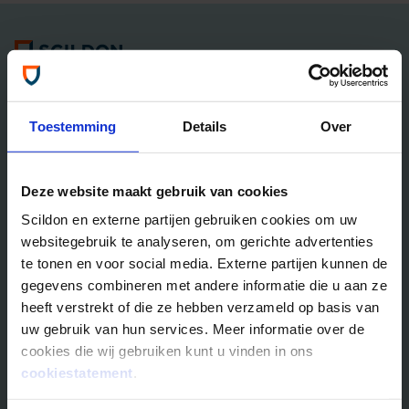
Algemene informatie
Tel: 035 - 625 25 25
Neem contact met ons op
Toestemming
Details
Over
Overlijdensrisico­­verzekeringen
Deze website maakt gebruik van cookies
Scildon Lifestyle ORV
Scildon en externe partijen gebruiken cookies om uw
Lifestyle Hypotheek ORV
websitegebruik te analyseren, om gerichte advertenties
Lifestyle Stoppen met Roken ORV
te tonen en voor social media. Externe partijen kunnen de
Scildon Huur ORV
gegevens combineren met andere informatie die u aan ze
Scildon Compagnonsverzekering
heeft verstrekt of die ze hebben verzameld op basis van
Beleggen
uw gebruik van hun services. Meer informatie over de
cookies die wij gebruiken kunt u vinden in ons
Vergelijk beleggingsfondsen
cookiestatement
.
Gouden Handdruk Polis