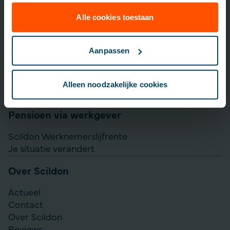
Lijfrente opbouwen
Particulier Pensioen Plan
Alle cookies toestaan
Scildon Beleggen
Scildon Easy B
Aanpassen
Aanvullen pensioen uitkeren
Direct Ingaande Lijfrente
Alleen noodzakelijke cookies
Direct Ingaand Pensioen
Pensioen via werkgever
Scildon Werknemerslijfrente
Je situatie verandert
Over Scildon
Actueel
Contact
Over Scildon
Reviews