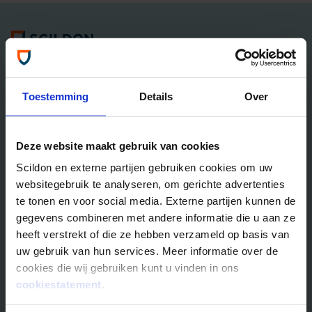
Algemene informatie
Tel: 035 - 625 25 25
Neem contact met ons op
Toestemming
Details
Over
Overlijdensrisico­­verzekeringen
Deze website maakt gebruik van cookies
Scildon Lifestyle ORV
Scildon en externe partijen gebruiken cookies om uw
Lifestyle Hypotheek ORV
websitegebruik te analyseren, om gerichte advertenties
Lifestyle Stoppen met Roken ORV
te tonen en voor social media. Externe partijen kunnen de
Scildon Huur ORV
gegevens combineren met andere informatie die u aan ze
Scildon Compagnonsverzekering
heeft verstrekt of die ze hebben verzameld op basis van
Beleggen
uw gebruik van hun services. Meer informatie over de
cookies die wij gebruiken kunt u vinden in ons
Vergelijk beleggingsfondsen
cookiestatement
.
Gouden Handdruk Polis