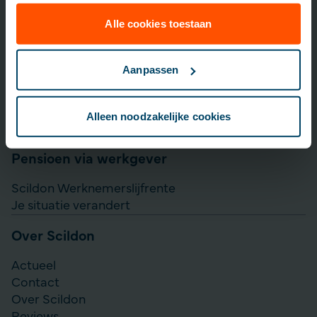
Lijfrente opbouwen
Particulier Pensioen Plan
Alle cookies toestaan
Scildon Beleggen
Scildon Easy B
Aanpassen
Aanvullen pensioen uitkeren
Direct Ingaande Lijfrente
Alleen noodzakelijke cookies
Direct Ingaand Pensioen
Pensioen via werkgever
Scildon Werknemerslijfrente
Je situatie verandert
Over Scildon
Actueel
Contact
Over Scildon
Reviews