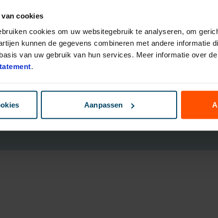
 van cookies
eggingsfondsen
Direct Ingaande Lijfrente
ruk Polis
Direct Ingaand Pensioen
gebruiken cookies om uw websitegebruik te analyseren, om gerich
bouwen
artijen kunnen de gegevens combineren met andere informatie die
nsioen Plan
asis van uw gebruik van hun services. Meer informatie over de 
ggen
tatement
.
B
ookies
Aanpassen
A
Cookies