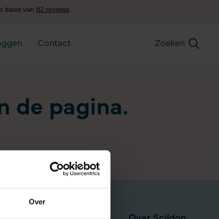
oggen
Contact
Zoeken
an de pagina.
Over
Pensioen via werkgever
Over Scildon