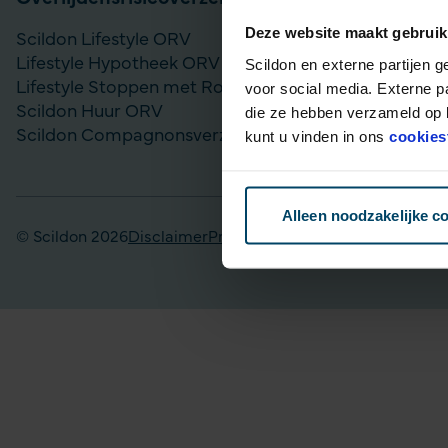
Deze website maakt gebruik
Scildon Lifestyle ORV
Vergelijk bel
Lifestyle Hypotheek ORV
Gouden Handd
Scildon en externe partijen 
Lifestyle Stoppen met Roken ORV
Lijfrente op
voor social media. Externe p
Scildon Huur ORV
Particulier Pe
die ze hebben verzameld op b
Scildon Compagnonsverzekering
Scildon Bele
kunt u vinden in ons
cookies
Scildon Easy 
Alleen noodzakelijke c
© Scildon 2026
Disclaimer
Privacy statement
Fraudebeleid