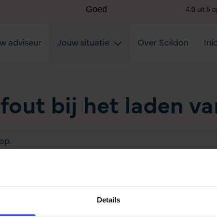
uw adviseur
Jouw situatie
Over Scildon
Inl
 fout bij het laden v
op.
Details
Aanvullen pensioen uitkeren