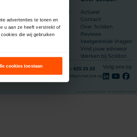
Scildon Werknemerslijfrente
Actueel
Je situatie verandert
Contact
te advertenties te tonen en
Over Scildon
 u aan ze heeft verstrekt of
Reviews
cookies die wij gebruiken
Veelgestelde Vragen
Vind jouw adviseur
Werken bij Scildon
lle cookies toestaan
Volg ons op
Tel: 035 - 625 25 25
Neem contact met ons op
Version 334d141, 2026-07-21 09:08:21 +0200