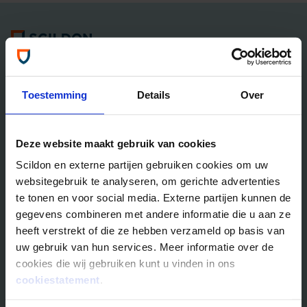
Algemene informatie
Tel: 035 - 625 25 25
Neem contact met ons op
Toestemming
Details
Over
Overlijdensrisico­­verzekeringen
Deze website maakt gebruik van cookies
Scildon Lifestyle ORV
Scildon en externe partijen gebruiken cookies om uw
Lifestyle Hypotheek ORV
websitegebruik te analyseren, om gerichte advertenties
Lifestyle Stoppen met Roken ORV
te tonen en voor social media. Externe partijen kunnen de
Scildon Huur ORV
gegevens combineren met andere informatie die u aan ze
Scildon Compagnonsverzekering
heeft verstrekt of die ze hebben verzameld op basis van
Beleggen
uw gebruik van hun services. Meer informatie over de
cookies die wij gebruiken kunt u vinden in ons
Vergelijk beleggingsfondsen
cookiestatement
.
Gouden Handdruk Polis