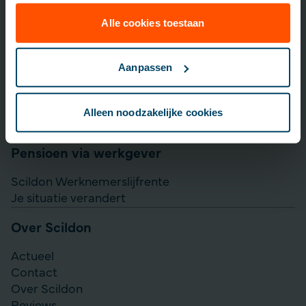
Lijfrente opbouwen
Particulier Pensioen Plan
Alle cookies toestaan
Scildon Beleggen
Scildon Easy B
Aanpassen
Aanvullen pensioen uitkeren
Direct Ingaande Lijfrente
Alleen noodzakelijke cookies
Direct Ingaand Pensioen
Pensioen via werkgever
Scildon Werknemerslijfrente
Je situatie verandert
Over Scildon
Actueel
Contact
Over Scildon
Reviews