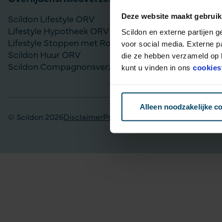
Deze website maakt gebruik
Scildon Lifestyle ORV
Vergelijk bel
Lifestyle Hypotheek ORV
Gouden Handd
Scildon en externe partijen 
Lifestyle Stoppen met Roken ORV
Lijfrente op
voor social media. Externe p
Scildon Huur ORV
Particulier Pe
die ze hebben verzameld op b
Scildon Compagnonsverzekering
Scildon Bele
kunt u vinden in ons
cookies
Scildon Easy 
Alleen noodzakelijke c
© Scildon 2026
Disclaimer
Privacy statement
Fraudebeleid