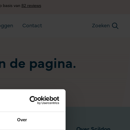
oggen
Contact
Zoeken
an de pagina.
Over
Pensioen via werkgever
Over Scildon