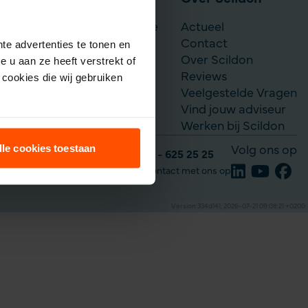
Scildon Werknemerslijfrente
Actueel
Je situatie verandert
Contact
te advertenties te tonen en
Over Scildon
 u aan ze heeft verstrekt of
Reviews
cookies die wij gebruiken
Veelgestelde Vragen
Vind jouw adviseur
Werken bij Scildon
lle cookies toestaan
Volg ons op
Tel: 035 - 625 25 25
Neem contact met ons op
Version 334d141, 2026-07-21 09:08:21 +0200