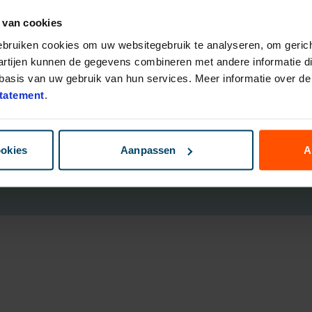
 van cookies
eggingsfondsen
Direct Ingaande Lijfrente
ruk Polis
Direct Ingaand Pensioen
gebruiken cookies om uw websitegebruik te analyseren, om gerich
bouwen
artijen kunnen de gegevens combineren met andere informatie die
nsioen Plan
asis van uw gebruik van hun services. Meer informatie over de 
ggen
tatement
.
B
ookies
Aanpassen
A
Cookies