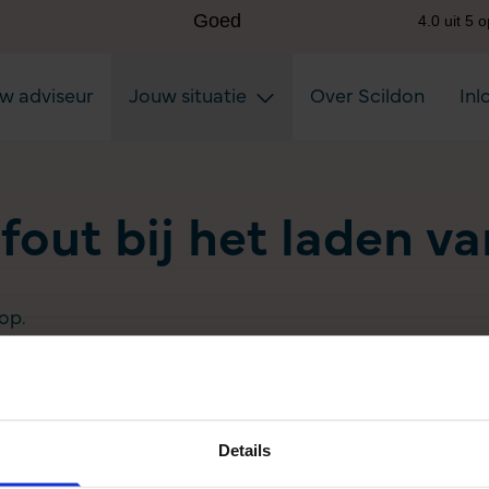
uw adviseur
Jouw situatie
Over Scildon
Inl
 fout bij het laden v
op.
Details
Aanvullen pensioen uitkeren