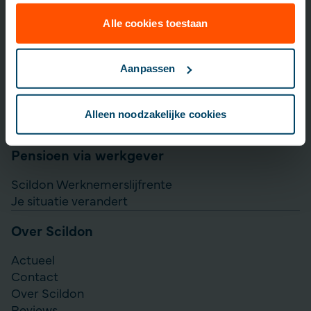
Lijfrente opbouwen
Particulier Pensioen Plan
Alle cookies toestaan
Scildon Beleggen
Scildon Easy B
Aanpassen
Aanvullen pensioen uitkeren
Direct Ingaande Lijfrente
Alleen noodzakelijke cookies
Direct Ingaand Pensioen
Pensioen via werkgever
Scildon Werknemerslijfrente
Je situatie verandert
Over Scildon
Actueel
Contact
Over Scildon
Reviews