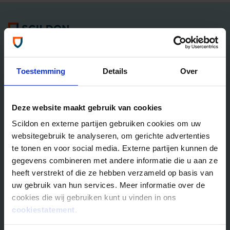
Algemene informatie
Tel: 035 - 625 25 25
Neem contact met ons op
Toestemming
Details
Over
Overlijdensrisico­­verzekeringen
Deze website maakt gebruik van cookies
Scildon Lifestyle ORV
Scildon en externe partijen gebruiken cookies om uw
Lifestyle Hypotheek ORV
websitegebruik te analyseren, om gerichte advertenties
Lifestyle Stoppen met Roken ORV
te tonen en voor social media. Externe partijen kunnen de
Scildon Huur ORV
gegevens combineren met andere informatie die u aan ze
Scildon Compagnonsverzekering
heeft verstrekt of die ze hebben verzameld op basis van
Beleggen
uw gebruik van hun services. Meer informatie over de
cookies die wij gebruiken kunt u vinden in ons
Vergelijk beleggingsfondsen
cookiestatement
.
Gouden Handdruk Polis