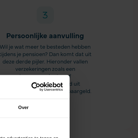
Persoonlijke aanvulling
Wil je wat meer te besteden hebben
tijdens je pensioen? Dan komt dat uit
deze derde pijler. Hieronder vallen
verzekeringen zoals een
levensverzekering of
lijfrenteverzekering, geld uit
beleggingen en eventueel spaargeld.
Over
te advertenties te tonen en