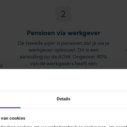
Pensioen via werkgever
De tweede pijler is pensioen dat je via je
werkgever opbouwt. Dit is een
aanvulling op de AOW. Ongeveer 90%
van de werkgevers heeft een
et
aanvullende pensioenregeling. Het
Scildon Pensioen en Nova Top Pensioen
vallen onder deze pijler.
Details
 van cookies
gebruiken cookies om uw websitegebruik te analyseren, om gerich