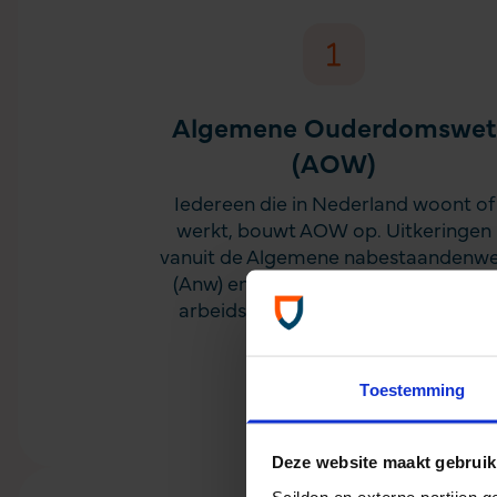
Algemene Ouderdomswet
(AOW)
Iedereen die in Nederland woont of
werkt, bouwt AOW op. Uitkeringen
vanuit de Algemene nabestaandenw
(Anw) en Wet werk en inkomen naar
arbeidsvermogen (WIA) vallen ook
onder deze pijler.
Toestemming
Deze website maakt gebruik
Scildon en externe partijen 