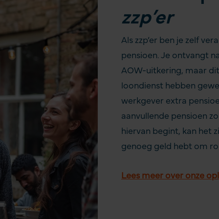
zzp’er
Als zzp’er ben je zelf v
pensioen. Je ontvangt na
AOW-uitkering, maar dit 
loondienst hebben gewe
werkgever extra pensioen 
aanvullende pensioen zo
hiervan begint, kan het zi
genoeg geld hebt om r
Lees meer over onze opl