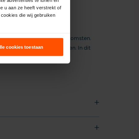
 u aan ze heeft verstrekt of
cookies die wij gebruiken
b je nodig?
vergelijken met je totale inkomsten.
lle cookies toestaan
sioenuitkeringen gaat betalen. In dit
nodig hebt.