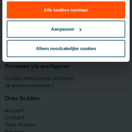
Lijfrente opbouwen
Particulier Pensioen Plan
Alle cookies toestaan
Scildon Beleggen
Scildon Easy B
Aanpassen
Aanvullen pensioen uitkeren
Direct Ingaande Lijfrente
Alleen noodzakelijke cookies
Direct Ingaand Pensioen
Pensioen via werkgever
Scildon Werknemerslijfrente
Je situatie verandert
Over Scildon
Actueel
Contact
Over Scildon
Reviews