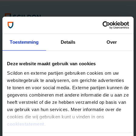
Algemene informatie
Tel: 035 - 625 25 25
Neem contact met ons op
Toestemming
Details
Over
Overlijdensrisico­­verzekeringen
Deze website maakt gebruik van cookies
Scildon Lifestyle ORV
Scildon en externe partijen gebruiken cookies om uw
Lifestyle Hypotheek ORV
websitegebruik te analyseren, om gerichte advertenties
Lifestyle Stoppen met Roken ORV
te tonen en voor social media. Externe partijen kunnen de
Scildon Huur ORV
gegevens combineren met andere informatie die u aan ze
Scildon Compagnonsverzekering
heeft verstrekt of die ze hebben verzameld op basis van
Beleggen
uw gebruik van hun services. Meer informatie over de
cookies die wij gebruiken kunt u vinden in ons
Vergelijk beleggingsfondsen
cookiestatement
.
Gouden Handdruk Polis